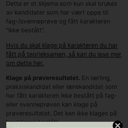
Dette er et skjema som kun skal brukes
av kandidater som har vært oppe til
fag-/svenneprøve og fått karakteren
"ikke bestått".
Hvis du skal klage på karakteren du har
fått på teorieksamen, så kan du lese mer
om dette her.
Klage på prøveresultatet.
En lærling,
praksiskandidat eller lærekandidat som
har fått karakteren ikke bestått på fag-
eller svenneprøven kan klage på
prøveresultatet. Det kan ikke klages på
karakteren bestått.