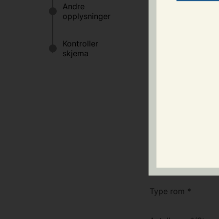
Fyll ut skjema for 
Søknaden må være 
låntaker/leietaker.
SØKNAD OM LÅN
Søknad til
*
SØKNAD OM LOK
Type rom
*