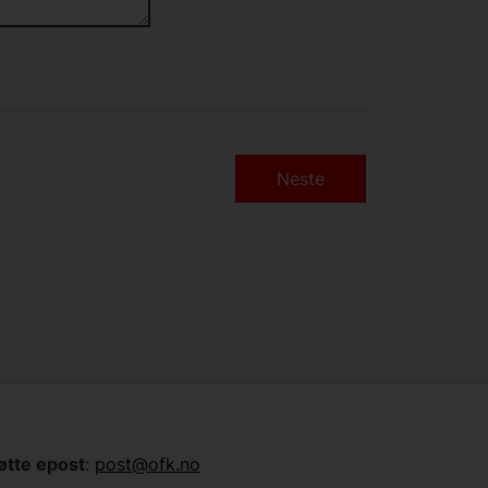
Neste
øtte epost
:
post@ofk.no