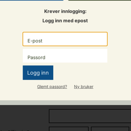
hvert låne- og leieforhold.
Krever innlogging:
undertegnet av person over 18 år med kompetanse til å fo
Logg inn med epost
Logg inn
Glemt passord?
Ny bruker
ALE