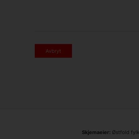
Avbryt
Skjemaeier:
Østfold fy