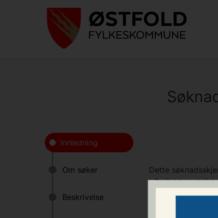
Søknad
Dette søknadsskjema
i Østfold med tilsk
lag og foreninger 
(unntatt kommunale