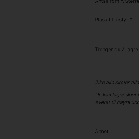
Antall rom
*
/
Større
Plass til utstyr
*
Trenger du å lagre
Ikke alle skoler til
Du kan lagre skjema
øverst til høyre un
Annet