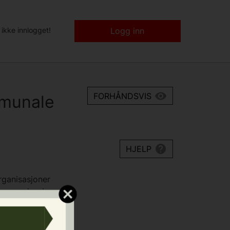
 ikke innlogget!
Logg inn
FORHÅNDSVIS
mmunale
HJELP
organisasjoner
e organisasjoner,
er i Østfold