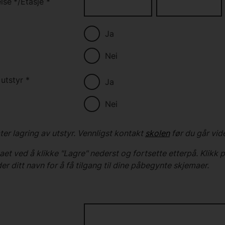
lse
*
/
Etasje
*
Ja
Nei
 utstyr
*
Ja
Nei
later lagring av utstyr. Vennligst kontakt
skolen
før du går vid
et ved å klikke "Lagre" nederst og fortsette etterpå. Klikk
der ditt navn for å få tilgang til dine påbegynte skjemaer.