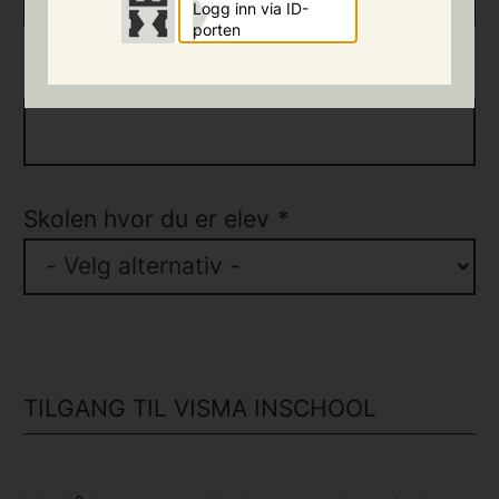
Logg inn via ID-
porten
Etternavn
*
Skolen hvor du er elev
*
- Velg alternativ -
TILGANG TIL VISMA INSCHOOL