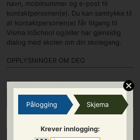
navn, mobilnummer og e-post til
kontaktpersonen(e). Du kan samtykke til
at kontaktpersonen(e) får tilgang til
Visma InSchool og/eller har gjensidig
dialog med skolen om din skolegang.
OPPLYSNINGER OM DEG
Fødselsnummer
*
Pålogging
Skjema
Fornavn
*
Krever innlogging: